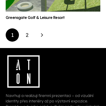
Greensgate Golf & Leisure Resort
1
2
Navrhuji a realizuji firemní prezentaci – od vizuální
identity přes interiéry až po výstavní expozice.