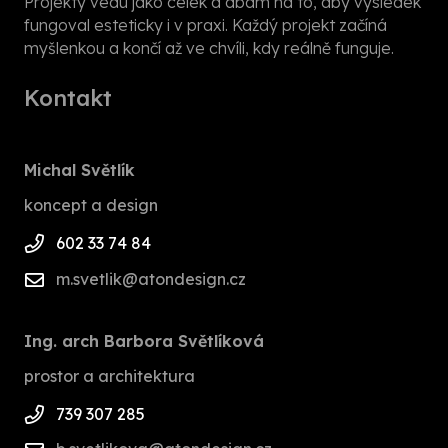
Projekty vedu jako celek a dbám na to, aby výsledek
fungoval esteticky i v praxi. Každý projekt začíná
myšlenkou a končí až ve chvíli, kdy reálně funguje.
Kontakt
Michal Světlík
koncept a design
602 33 74 84
m.svetlik@atondesign.cz
Ing. arch Barbora Světlíková
prostor a architektura
739 307 285