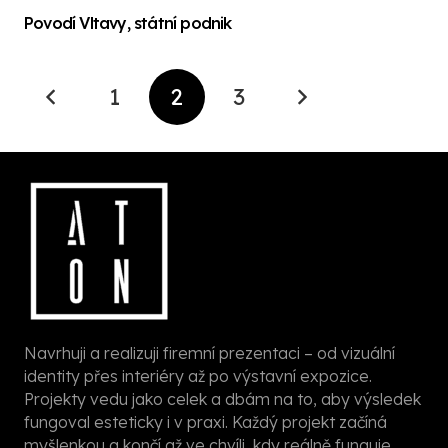
Povodí Vltavy, státní podnik
1
2
3
Navrhuji a realizuji firemní prezentaci – od vizuální
identity přes interiéry až po výstavní expozice.
Projekty vedu jako celek a dbám na to, aby výsledek
fungoval esteticky i v praxi. Každý projekt začíná
myšlenkou a končí až ve chvíli, kdy reálně funguje.