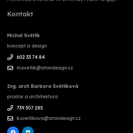
Kontakt
Michal Světlík
koncept a design
602 33 74 84
m.svetlik@atondesign.cz
Ing. arch Barbora Světlíková
prostor a architektura
739 307 285
b.svetlikova@atondesign.cz