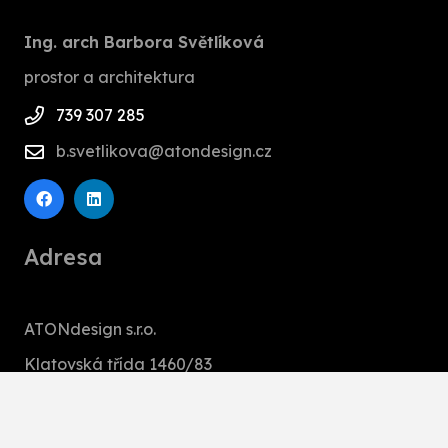
Ing. arch Barbora Světlíková
prostor a architektura
739 307 285
b.svetlikova@atondesign.cz
Adresa
ATONdesign s.r.o.
Klatovská třída 1460/83
301 00 Plzeň,
Česká Republika
IČO: 27893839 DIČ: CZ27893839