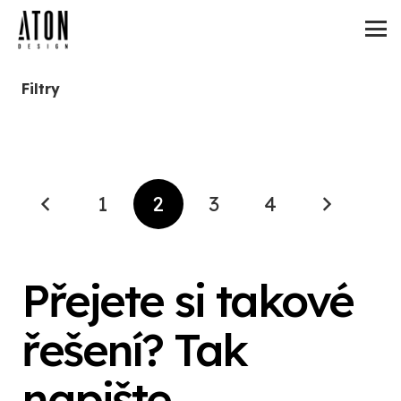
Filtry
1
2
3
4
Přejete si takové
řešení? Tak
napište.